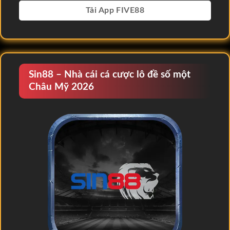
Tải App FIVE88
Sin88 – Nhà cái cá cược lô đề số một
Châu Mỹ 2026