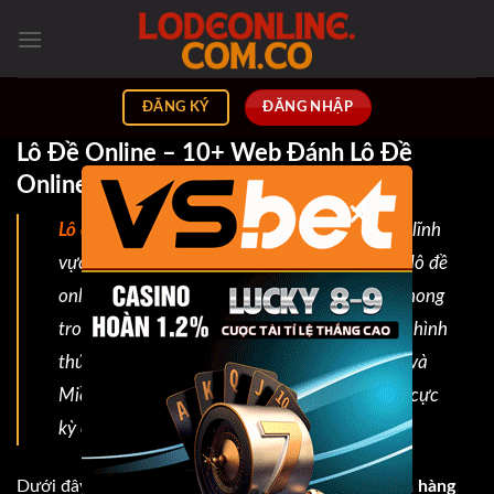
Bỏ
qua
nội
dung
ĐĂNG NHẬP
ĐĂNG KÝ
Lô Đề Online – 10+ Web Đánh Lô Đề
Online Tỷ Lệ 1×99
×
Lô đề online
là nền tảng giải trí top đầu trong lĩnh
vực lô đề trực tuyến, đánh đề online và đánh lô đề
online uy tín tại Việt Nam.
/
giữ vai trò tiên phong
trong mảng xổ số lô đề, mang đến đầy đủ các hình
thức chơi lô đề của cả Miền Bắc, Miền Trung và
Miền Nam, cùng tỷ lệ ăn cược lô đề hôm nay cực
kỳ cao, hấp dẫn và cạnh tranh.
Dưới đây là top 10+ trang đánh đề online
xanh chín hàng