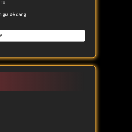
 Tô
m gia dễ dàng
9