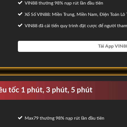
VIN88 thưởng 98% nạp rút lần đầu tiên
Xổ Số VIN88: Miền Trung, Miền Nam, Điện Toán Lô 
VIN88 đã cải tiến quy trình đặt cược để người tham
Tải App VIN8
u tốc 1 phút, 3 phút, 5 phút
Max79 thưởng 98% nạp rút lần đầu tiên