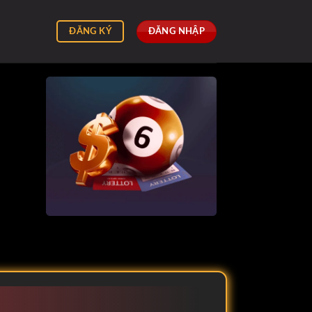
ĐĂNG NHẬP
ĐĂNG KÝ