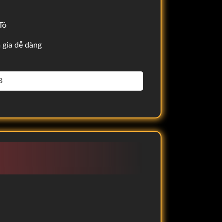
Tô
 gia dễ dàng
8