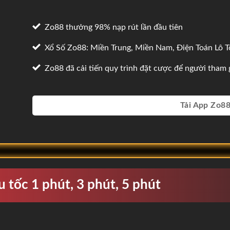
Zo88 thưởng 98% nạp rút lần đầu tiên
Xổ Số Zo88: Miền Trung, Miền Nam, Điện Toán Lô T
Zo88 đã cải tiến quy trình đặt cược để người tham 
Tải App Zo8
u tốc 1 phút, 3 phút, 5 phút