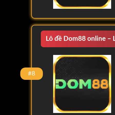
Lô đề Dom88 online – 
#8