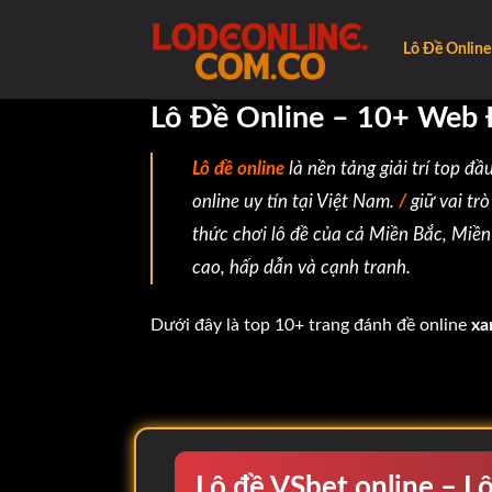
Bỏ
qua
Lô Đề Online
nội
dung
Lô Đề Online – 10+ Web 
Lô đề online
là nền tảng giải trí top đầ
online uy tín tại Việt Nam.
/
giữ vai tr
thức chơi lô đề của cả Miền Bắc, Miền
cao, hấp dẫn và cạnh tranh.
Dưới đây là top 10+ trang đánh đề online
xa
Lô đề VSbet online – L