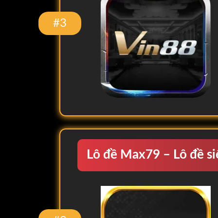
#3
Lô đề Max79 – Lô đề siê