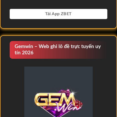
Tải App ZBET
Gemwin – Web ghi lô đề trực tuyến uy
tín 2026