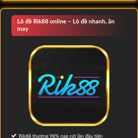
Lô đề Rik88 online – Lô đề nhanh, ăn
may
Rik88 thưởng 98% nạp rút lần đầu tiên