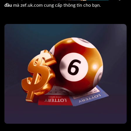
đầu
mà zef.uk.com cung cấp thông tin cho bạn.