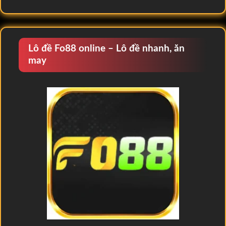
Lô đề Fo88 online – Lô đề nhanh, ăn
may