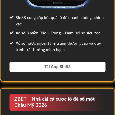
Sin88 cung cấp kết quả lô đề nhanh chóng, chính
xác
Xổ số 3 miền Bắc – Trung – Nam, Xổ số siêu tốc
Xổ số nước ngoài tỷ lệ trúng thưởng cao và quy
trình trả thưởng minh bạch
Tải App Sin88
ZBET – Nhà cái cá cược lô đề số một
Châu Mỹ 2026