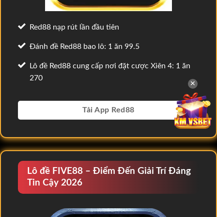
Red88 nạp rút lần đầu tiên
Đánh đề Red88 bao lô: 1 ăn 99.5
Lô đề Red88 cung cấp nơi đặt cược Xiên 4: 1 ăn
270
✕
Tải App Red88
Lô đề FIVE88 – Điểm Đến Giải Trí Đáng
Tin Cậy 2026