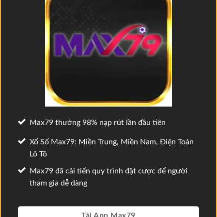
Max79 thưởng 98% nạp rút lần đầu tiên
Xổ Số Max79: Miền Trung, Miền Nam, Điện Toán
Lô Tô
Max79 đã cải tiến quy trình đặt cược để người
tham gia dễ dàng
Tải App Max79