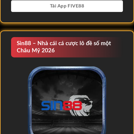
Tải App FIVE88
Sin88 – Nhà cái cá cược lô đề số một
Châu Mỹ 2026