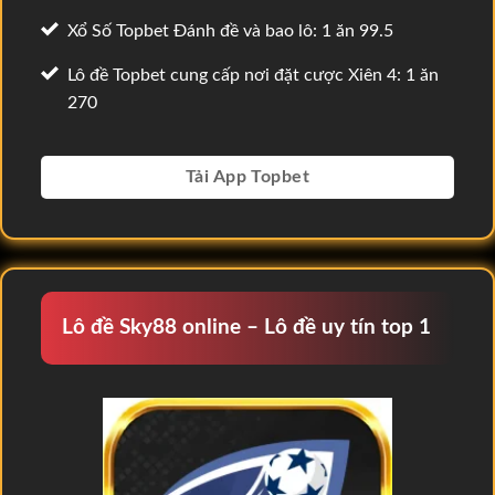
Xổ Số Topbet Đánh đề và bao lô: 1 ăn 99.5
Lô đề Topbet cung cấp nơi đặt cược Xiên 4: 1 ăn
270
Tải App Topbet
Lô đề Sky88 online – Lô đề uy tín top 1