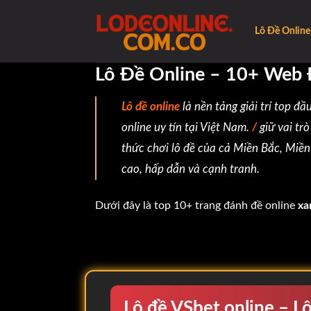
Bỏ
qua
Lô Đề Online
nội
dung
Lô Đề Online – 10+ Web 
Lô đề online
là nền tảng giải trí top đầ
online uy tín tại Việt Nam.
/
giữ vai tr
thức chơi lô đề của cả Miền Bắc, Miền
cao, hấp dẫn và cạnh tranh.
Dưới đây là top 10+ trang đánh đề online
xa
Lô đề VSbet online – L