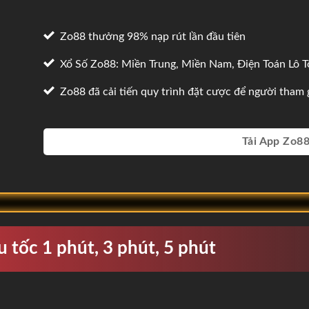
Zo88 thưởng 98% nạp rút lần đầu tiên
Xổ Số Zo88: Miền Trung, Miền Nam, Điện Toán Lô T
Zo88 đã cải tiến quy trình đặt cược để người tham 
Tải App Zo8
u tốc 1 phút, 3 phút, 5 phút