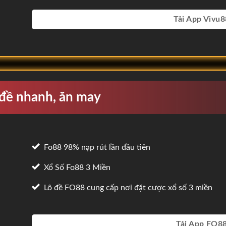
Tải App Vivu8
 đề nhanh, ăn may
Fo88 98% nạp rút lần đầu tiên
Xổ Số Fo88 3 Miền
Lô đề FO88 cung cấp nơi đặt cược xổ số 3 miền
Tải App FO8