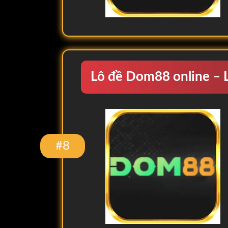
Lô đề Dom88 online – 
#8