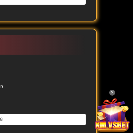
ẫn
✕
88