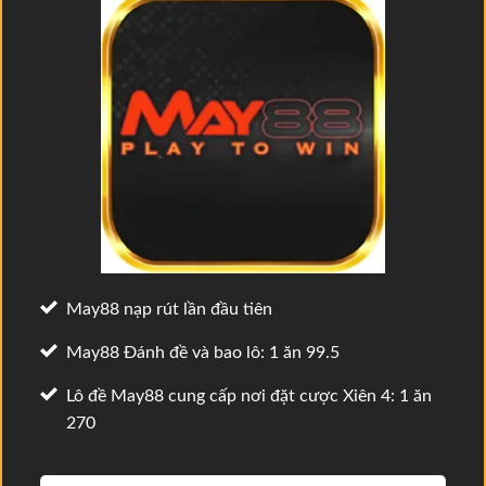
May88 nạp rút lần đầu tiên
May88 Đánh đề và bao lô: 1 ăn 99.5
Lô đề May88 cung cấp nơi đặt cược Xiên 4: 1 ăn
270