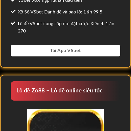
VSbet 98% nạp rút lần đầu tiên
Xổ Số VSbet Đánh đề và bao lô: 1 ăn 99.5
Lô đề VSbet cung cấp nơi đặt cược Xiên 4: 1 ăn
270
Tải App VSbet
Lô đề Zo88 – Lô đề online siêu tốc