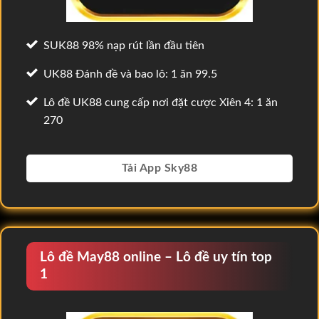
SUK88 98% nạp rút lần đầu tiên
UK88 Đánh đề và bao lô: 1 ăn 99.5
Lô đề UK88 cung cấp nơi đặt cược Xiên 4: 1 ăn
270
Tải App Sky88
Lô đề May88 online – Lô đề uy tín top
1