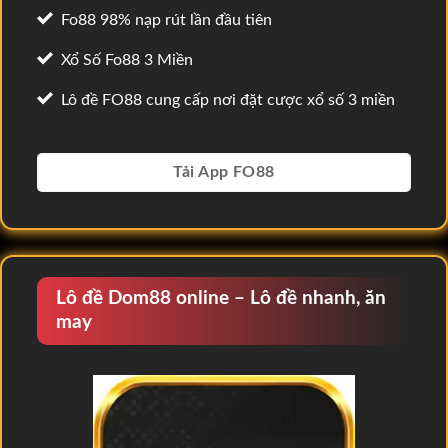
Fo88 98% nạp rút lần đầu tiên
Xổ Số Fo88 3 Miền
Lô đề FO88 cung cấp nơi đặt cược xổ số 3 miền
Tải App FO88
Lô đề Dom88 online – Lô đề nhanh, ăn
may