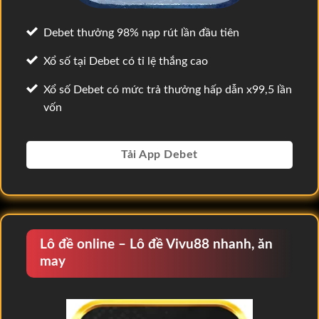
Debet thưởng 98% nạp rút lần đầu tiên
Xổ số tại Debet có tỉ lệ thắng cao
Xổ số Debet có mức trả thưởng hấp dẫn x99,5 lần
vốn
Tải App Debet
Lô đề online – Lô đề Vivu88 nhanh, ăn
may