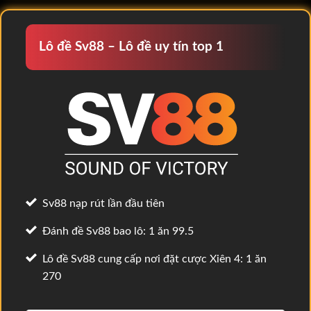
Lô đề Sv88 – Lô đề uy tín top 1
Sv88 nạp rút lần đầu tiên
Đánh đề Sv88 bao lô: 1 ăn 99.5
Lô đề Sv88 cung cấp nơi đặt cược Xiên 4: 1 ăn
270