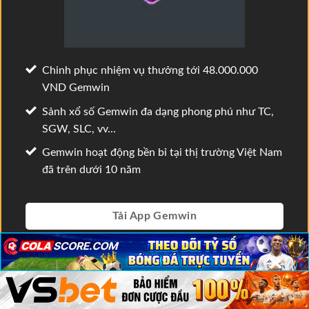
Chinh phục nhiệm vụ thưởng tới 48.000.000
VND Gemwin
Sảnh xổ số Gemwin đa dạng phong phú như TC,
SGW, SLC, vv...
Gemwin hoạt động bền bỉ tại thị trường Việt Nam
đã trên dưới 10 năm
Tải App Gemwin
×
×
×
Win79 – Website đánh lô đề uy tín