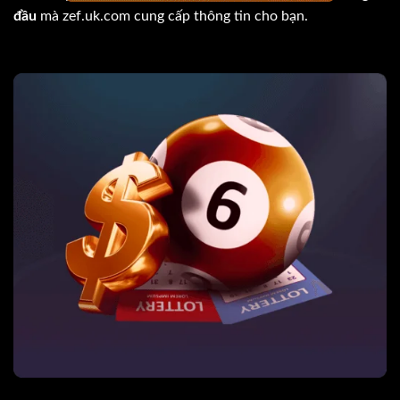
đầu
mà zef.uk.com cung cấp thông tin cho bạn.