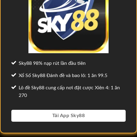
Sky88 98% nạp rút lần đầu tiên
Xổ Số Sky88 Đánh đề và bao lô: 1 ăn 99.5
Lô đề Sky88 cung cấp nơi đặt cược Xiên 4: 1 ăn
270
Tải App Sky88