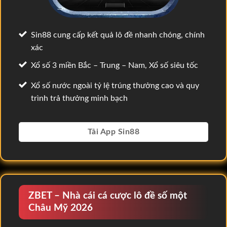
Sin88 cung cấp kết quả lô đề nhanh chóng, chính
xác
Xổ số 3 miền Bắc – Trung – Nam, Xổ số siêu tốc
Xổ số nước ngoài tỷ lệ trúng thưởng cao và quy
trình trả thưởng minh bạch
Tải App Sin88
ZBET – Nhà cái cá cược lô đề số một
Châu Mỹ 2026