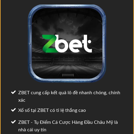
ZBET cung cấp kết quả lô đề nhanh chóng, chính
xác
Xổ số tại ZBET có tỉ lệ thắng cao
ZBET - Tụ Điểm Cá Cược Hàng Đầu Châu Mỹ là
nhà cái uy tín