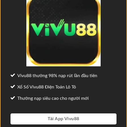
Vivu88 thưởng 98% nạp rút lần đầu tiên
Xổ Số Vivu88 Điện Toán Lô Tô
Thưởng nạp siêu cao cho người mới
Tải App Vivu88