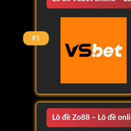
#1
Lô đề Zo88 – Lô đề onli