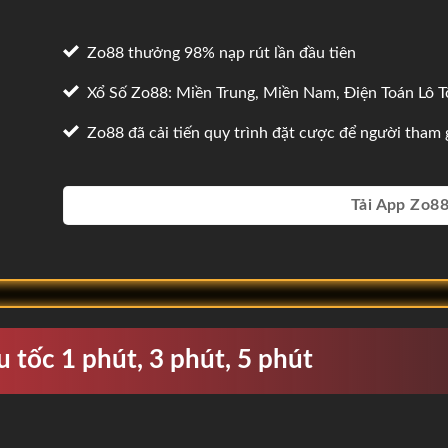
Zo88 thưởng 98% nạp rút lần đầu tiên
Xổ Số Zo88: Miền Trung, Miền Nam, Điện Toán Lô T
Zo88 đã cải tiến quy trình đặt cược để người tham 
Tải App Zo8
u tốc 1 phút, 3 phút, 5 phút