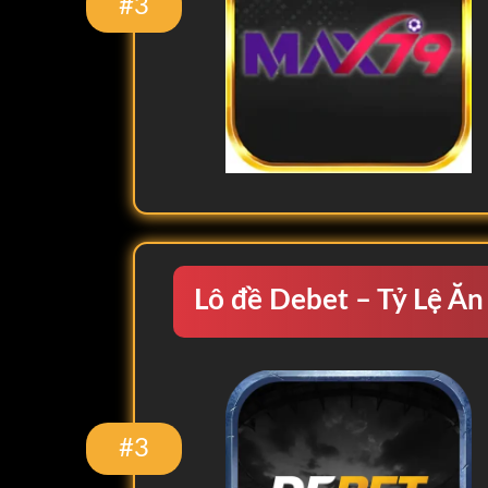
#3
Lô đề Debet – Tỷ Lệ Ă
#3