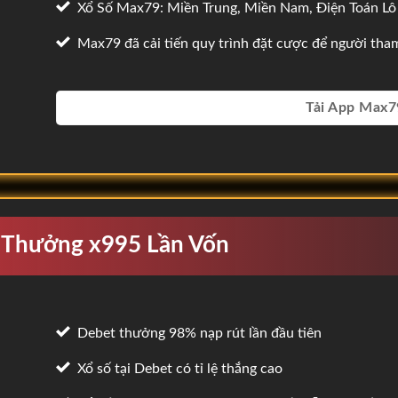
Xổ Số Max79: Miền Trung, Miền Nam, Điện Toán Lô
Max79 đã cải tiến quy trình đặt cược để người tha
Tải App Max7
n Thưởng x995 Lần Vốn
Debet thưởng 98% nạp rút lần đầu tiên
Xổ số tại Debet có tỉ lệ thắng cao