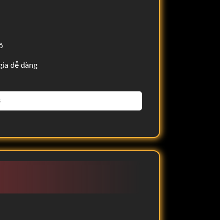
ô
gia dễ dàng
8