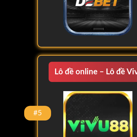
Lô đề online – Lô đề V
#5