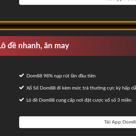
Lô đề nhanh, ăn may
Dom88 98% nạp rút lần đầu tiên
Xổ Số Dom88 đi kèm mức trả thưởng cực kỳ hấp d
Lô đề Dom88 cung cấp nơi đặt cược xổ số 3 miền
Tải App Dom