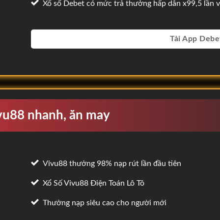
Xổ số Debet có mức trả thưởng hấp dẫn x99,5 lần 
Tải App Debe
ivu88 nhanh, ăn may
Vivu88 thưởng 98% nạp rút lần đầu tiên
Xổ Số Vivu88 Điện Toán Lô Tô
Thưởng nạp siêu cao cho người mới