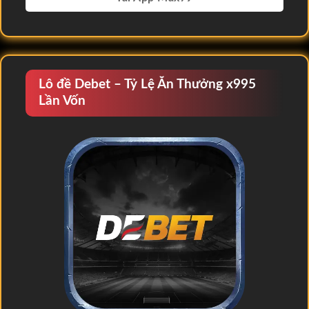
Lô đề Debet – Tỷ Lệ Ăn Thưởng x995
Lần Vốn