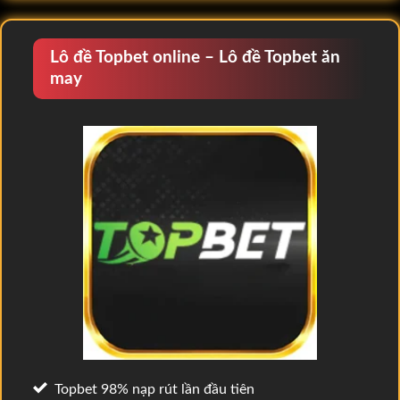
Lô đề Topbet online – Lô đề Topbet ăn
may
Topbet 98% nạp rút lần đầu tiên