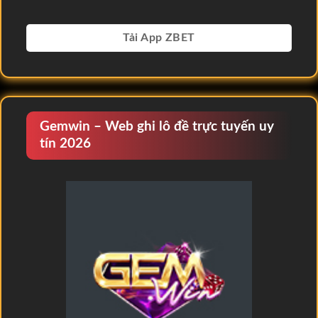
Tải App ZBET
Gemwin – Web ghi lô đề trực tuyến uy
tín 2026