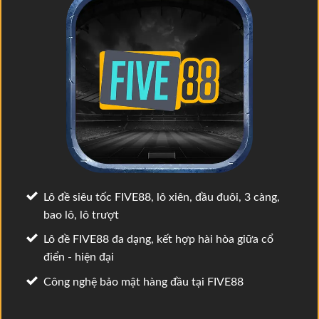
Lô đề siêu tốc FIVE88, lô xiên, đầu đuôi, 3 càng,
bao lô, lô trượt
Lô đề FIVE88 đa dạng, kết hợp hài hòa giữa cổ
điển - hiện đại
Công nghệ bảo mật hàng đầu tại FIVE88