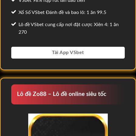
VSbet 98% nạp rút lần đầu tiên
Xổ Số VSbet Đánh đề và bao lô: 1 ăn 99.5
Lô đề VSbet cung cấp nơi đặt cược Xiên 4: 1 ăn
270
Tải App VSbet
Lô đề Zo88 – Lô đề online siêu tốc