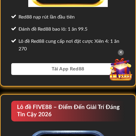
Red88 nạp rút lần đầu tiên
Đánh đề Red88 bao lô: 1 ăn 99.5
Lô đề Red88 cung cấp nơi đặt cược Xiên 4: 1 ăn
270
✕
Tải App Red88
Lô đề FIVE88 – Điểm Đến Giải Trí Đáng
Tin Cậy 2026