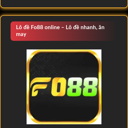
Lô đề Fo88 online – Lô đề nhanh, ăn
may