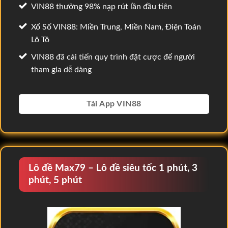
VIN88 thưởng 98% nạp rút lần đầu tiên
Xổ Số VIN88: Miền Trung, Miền Nam, Điện Toán
Lô Tô
VIN88 đã cải tiến quy trình đặt cược để người
tham gia dễ dàng
Tải App VIN88
Lô đề Max79 – Lô đề siêu tốc 1 phút, 3
phút, 5 phút