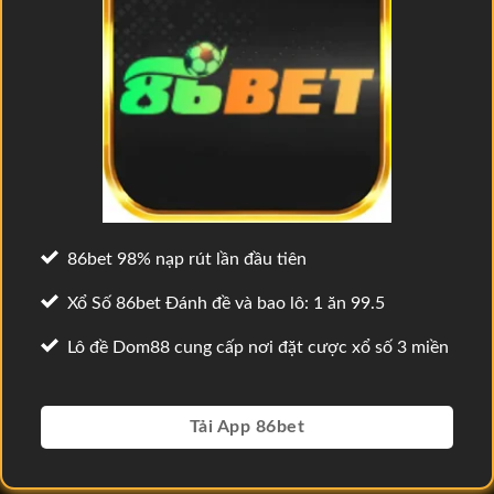
86bet 98% nạp rút lần đầu tiên
Xổ Số 86bet Đánh đề và bao lô: 1 ăn 99.5
Lô đề Dom88 cung cấp nơi đặt cược xổ số 3 miền
Tải App 86bet