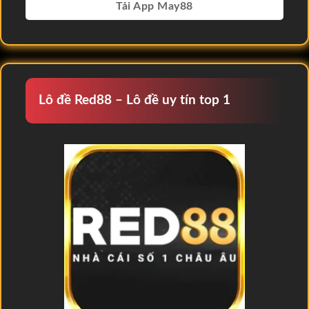
Tải App May88
Lô đề Red88 – Lô đề uy tín top 1