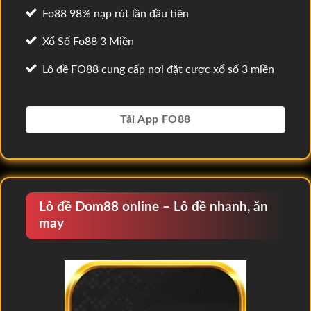
Fo88 98% nạp rút lần đầu tiên
Xổ Số Fo88 3 Miền
Lô đề FO88 cung cấp nơi đặt cược xổ số 3 miền
Tải App FO88
Lô đề Dom88 online – Lô đề nhanh, ăn
may