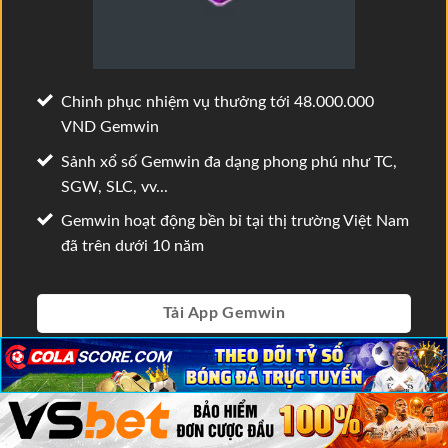
Chinh phục nhiệm vụ thưởng tới 48.000.000
VND Gemwin
Sảnh xổ số Gemwin đa dạng phong phú như TC,
SGW, SLC, vv...
Gemwin hoạt động bền bỉ tại thị trường Việt Nam
đã trên dưới 10 năm
Tải App Gemwin
×
×
×
Win79 – Website đánh lô đề uy tín