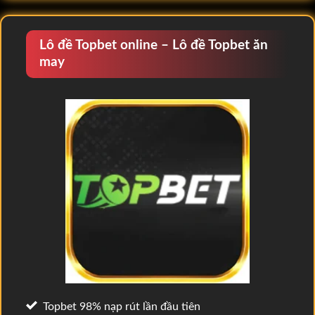
Lô đề Topbet online – Lô đề Topbet ăn
may
Topbet 98% nạp rút lần đầu tiên