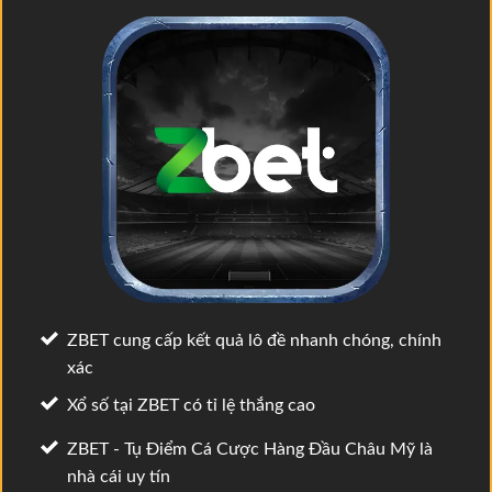
ZBET cung cấp kết quả lô đề nhanh chóng, chính
xác
Xổ số tại ZBET có tỉ lệ thắng cao
ZBET - Tụ Điểm Cá Cược Hàng Đầu Châu Mỹ là
nhà cái uy tín