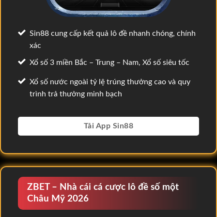
Sin88 cung cấp kết quả lô đề nhanh chóng, chính
xác
Xổ số 3 miền Bắc – Trung – Nam, Xổ số siêu tốc
Xổ số nước ngoài tỷ lệ trúng thưởng cao và quy
trình trả thưởng minh bạch
Tải App Sin88
ZBET – Nhà cái cá cược lô đề số một
Châu Mỹ 2026