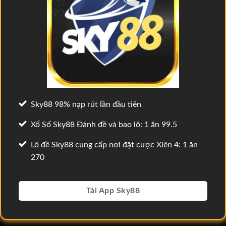
Sky88 98% nạp rút lần đầu tiên
Xổ Số Sky88 Đánh đề và bao lô: 1 ăn 99.5
Lô đề Sky88 cung cấp nơi đặt cược Xiên 4: 1 ăn
270
Tải App Sky88