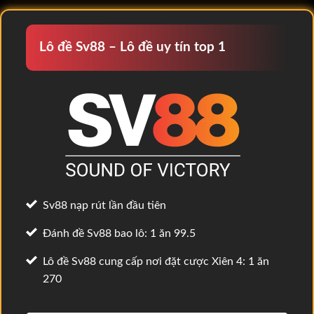
Lô đề Sv88 – Lô đề uy tín top 1
Sv88 nạp rút lần đầu tiên
Đánh đề Sv88 bao lô: 1 ăn 99.5
Lô đề Sv88 cung cấp nơi đặt cược Xiên 4: 1 ăn
270