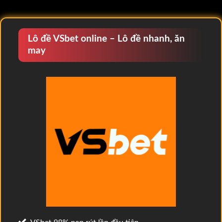
Lô đề VSbet online – Lô đề nhanh, ăn
may