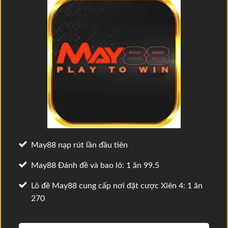
May88 nạp rút lần đầu tiên
May88 Đánh đề và bao lô: 1 ăn 99.5
Lô đề May88 cung cấp nơi đặt cược Xiên 4: 1 ăn
270